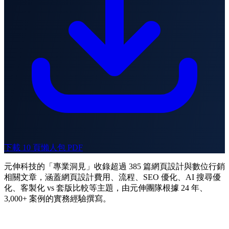
下載 10 頁懶人包 PDF
元伸科技的「專業洞見」收錄超過 385 篇網頁設計與數位行銷
相關文章，涵蓋網頁設計費用、流程、SEO 優化、AI 搜尋優
化、客製化 vs 套版比較等主題，由元伸團隊根據 24 年、
3,000+ 案例的實務經驗撰寫。