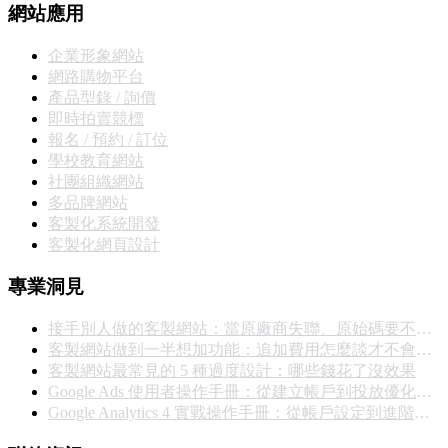
網站應用
企業形象網站
網路購物平台
產品型錄 / 詢價
即時拍賣競標
報名 / 預約 / 訂位
學校教育網站
社團組織網站
多品牌網站
客製化系統開發
客製化網頁設計
專業洞見
接手別人做的客製網站：當原廠商失聯、原始碼要不回來，你能怎麼辦
客製網站做到一半想加功能：追加費用怎麼談才不會撕破臉
客製網站最常見的 5 種過度設計：哪些錢花了沒效果
Google Ads 使用者操作手冊：從建立帳戶到投放優化的完整實戰指南
Google Analytics 4 實戰操作手冊：從帳戶設定到進階報表完整教學