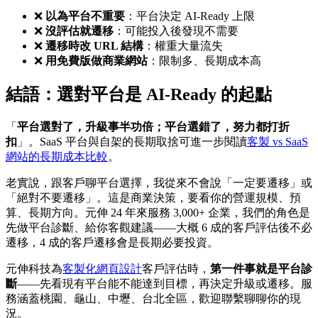
❌
以為平台不重要
：平台決定 AI-Ready 上限
❌
沒評估就遷移
：可能投入後發現不需要
❌
遷移時改 URL 結構
：權重大量流失
❌
用免費版做商業網站
：限制多、長期成本高
結語：選對平台是 AI-Ready 的起點
「
平台選對了，升級事半功倍；平台選錯了，努力都打折
扣
」。SaaS 平台與自架的長期取捨可進一步閱讀
客製 vs SaaS
網站的長期成本比較
。
老實說，跟客戶聊平台選擇，我從來不會說「一定要遷移」或
「絕對不要遷移」。這是商業決策，要看你的營運規模、預
算、長期方向。元伸 24 年來服務 3,000+ 企業，我們的角色是
先做平台診斷、給你客觀建議——大概 6 成的客戶評估後不必
遷移，4 成的客戶遷移會是長期必要投資。
元伸科技為
客製化網頁設計
客戶評估時，
第一件事就是平台診
斷
——先看現有平台能不能達到目標，再決定升級或遷移。服
務涵蓋桃園、龜山、中壢、台北全區，歡迎聯繫聊聊你的現
況。