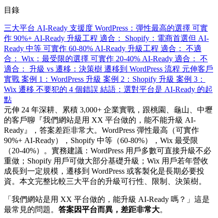
目錄
三大平台 AI-Ready 支援度
WordPress：彈性最高的選擇
可實
作 90%+ AI-Ready
升級工程
適合：
Shopify：電商首選但 AI-
Ready 中等
可實作 60-80% AI-Ready
升級工程
適合：
不適
合：
Wix：最受限的選擇
可實作 20-40% AI-Ready
適合：
不
適合：
升級 vs 遷移：決策樹
遷移到 WordPress 流程
元伸客戶
實戰
案例 1：WordPress 升級
案例 2：Shopify 升級
案例 3：
Wix 遷移
不要犯的 4 個錯誤
結語：選對平台是 AI-Ready 的起
點
元伸 24 年深耕、累積 3,000+ 企業實戰，跟桃園、龜山、中壢
的客戶聊『我們網站是用 XX 平台做的，能不能升級 AI-
Ready』，答案差距非常大。WordPress 彈性最高（可實作
90%+ AI-Ready），Shopify 中等（60-80%），Wix 最受限
（20-40%）。實務建議：WordPress 用戶多數可直接升級不必
重做；Shopify 用戶可做大部分基礎升級；Wix 用戶若年營收
成長到一定規模，遷移到 WordPress 或客製化是長期必要投
資。本文完整比較三大平台的升級可行性、限制、決策樹。
「我們網站是用 XX 平台做的，能升級 AI-Ready 嗎？」這是
最常見的問題。
答案因平台而異，差距非常大
。