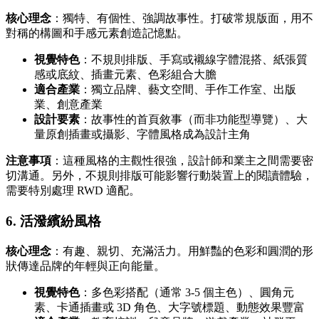
核心理念
：獨特、有個性、強調故事性。打破常規版面，用不
對稱的構圖和手感元素創造記憶點。
視覺特色
：不規則排版、手寫或襯線字體混搭、紙張質
感或底紋、插畫元素、色彩組合大膽
適合產業
：獨立品牌、藝文空間、手作工作室、出版
業、創意產業
設計要素
：故事性的首頁敘事（而非功能型導覽）、大
量原創插畫或攝影、字體風格成為設計主角
注意事項
：這種風格的主觀性很強，設計師和業主之間需要密
切溝通。另外，不規則排版可能影響行動裝置上的閱讀體驗，
需要特別處理 RWD 適配。
6. 活潑繽紛風格
核心理念
：有趣、親切、充滿活力。用鮮豔的色彩和圓潤的形
狀傳達品牌的年輕與正向能量。
視覺特色
：多色彩搭配（通常 3-5 個主色）、圓角元
素、卡通插畫或 3D 角色、大字號標題、動態效果豐富