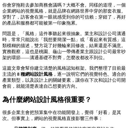
你會穿拖鞋去參加商務會議嗎？大概不會。同樣的道理，一個
企業網站的視覺風格，就是品牌在網路世界中穿的那套衣服。
穿對了，訪客會在第一眼就感受到你的可信賴；穿錯了，再好
的產品和服務都可能被第一印象拖累。
問題是，「風格」這件事聽起來很抽象。業主和設計公司溝通
時，常常只能說出「我想要簡潔一點」或「看起來有質感」這
類模糊的描述，雙方花了好幾輪來回修改，結果還是不滿意。
實務觀察，這也是桃園、龜山一帶傳產業主跟設計公司最常吵
架的環節——溝通基礎不對齊，怎麼改都改不到位。
這篇文章會幫你建立清楚的風格認知框架。我們整理了目前最
主流的
8 種網站設計風格
，逐一說明它們的視覺特色、適合的
產業類型，以及設計上的關鍵要素，讓你在下次和設計公司開
會前，就能清楚表達自己想要的方向。
為什麼網站設計風格很重要？
很多企業主會把預算集中在功能開發上，覺得「好看」是其
次。但事實上，網站的視覺風格直接影響三件事：