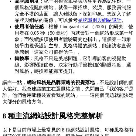
品牌識別度
：統一的視覺風格讓訪客更容易記住你。一
個風格混亂的網站，就像一家招牌、裝潢、服務員制服
完全不搭的店面，讓人難以留下深刻印象。想深入了解
品牌與網站的關係，可以參考
品牌識別與網站設計
。
使用者信任感
：根據 Lindgaard et al.（2006）的研究，使
用者在 0.05 秒（50 毫秒）內就會對一個網站形成第一印
象；而後續多項使用者體驗研究也指出，這個第一印象
幾乎由視覺設計主導。風格得體的網站，能讓訪客直覺
地感到「這家公司值得信任」。
轉換率
：風格不只是美感問題，它引導訪客的視覺動
線、影響閱讀節奏、決定行動呼籲按鈕的顯眼程度。選
對風格，轉換率能顯著提升。
講白一點，
網站風格是品牌策略的視覺落地
，不是設計師的個
人偏好。我會建議業主在選風格之前，先問自己「我的客戶是
誰、他們會用哪種裝置看我的網站」——這兩個問題就能決定
大部分的風格方向。
8 種主流網站設計風格完整解析
以下是目前市場上最常見的 8 種網站設計風格。每種風格都有