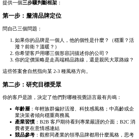
提供一個
三步驟判斷框架
：
第一步：釐清品牌定位
問自己三個問題：
如果你的品牌是一個人，他的個性是什麼？（穩重？活
潑？前衛？溫暖？）
你希望客戶用哪三個形容詞描述你的公司？
你的定價策略是走高端精品路線，還是親民大眾路線？
這些答案會自然指向某 2-3 種風格方向。
第二步：研究目標受眾
你的客戶是誰，決定了他們對哪種視覺語言最有共鳴：
年齡層
：年輕族群偏好活潑、科技感風格；中高齡或企
業決策者傾向穩重商務風
產業習慣
：B2B 客戶期待看到專業嚴謹的介面；B2C 消
費者更在意情感連結
競品參考
：觀察同產業的領導品牌都用什麼風格，思考