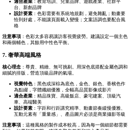
適合產業
：教育培訓、兒童品牌、遊戲產業、社群平
台、新創品牌
設計要素
：色彩需要有系統地規劃，避免雜亂；動畫要
恰到好處，不能讓頁面載入變慢；文案語調也要配合風
格
注意事項
：色彩太多容易讓訪客視覺疲勞。建議設定一個主色
和兩個輔色，其餘用中性色平衡。
7. 奢華高端風格
核心理念
：尊貴、精緻、無可挑剔。用深色底搭配金屬色調和
細膩的排版，營造頂級品牌的氣場。
視覺特色
：黑色或深棕為底色，金色、銀色、香檳色作
為點綴，字體纖細優雅，全幅高品質影像或影片
適合產業
：精品珠寶、高級飯店、豪宅建案、頂級汽
車、高端醫美
設計要素
：字距和行距講究精準、動畫節奏緩慢優雅、
互動元素有「重量感」、產品圖片必須是商業攝影等級
注意事項
：這種風格的製作成本較高，因為每一個細節都需要