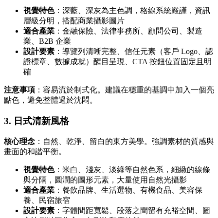
視覺特色
：深藍、深灰為主色調，格線系統嚴謹，資訊
層級分明，搭配商業攝影圖片
適合產業
：金融保險、法律事務所、顧問公司、製造
業、B2B 企業
設計要素
：導覽列清晰完整、信任元素（客戶 Logo、認
證標章、數據成就）醒目呈現、CTA 按鈕位置固定且明
確
注意事項
：容易流於制式化。建議在穩重的基調中加入一個亮
點色，避免整體過於沈悶。
3. 日式清新風格
核心理念
：自然、乾淨、留白的東方美學。強調素材的質感與
畫面的和諧平衡。
視覺特色
：米白、淺灰、淡綠等自然色系，細緻的線條
與分隔，圓潤的圖形元素，大量使用自然光攝影
適合產業
：餐飲品牌、生活選物、有機食品、美容保
養、民宿旅宿
設計要素
：字體間距寬鬆、段落之間留有充裕空間、圖