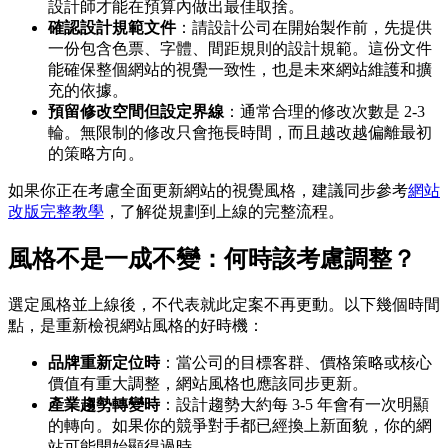
設計師才能在預算內做出最佳取捨。
確認設計規範文件
：請設計公司在開始製作前，先提供
一份包含色票、字體、間距規則的設計規範。這份文件
能確保整個網站的視覺一致性，也是未來網站維護和擴
充的依據。
預留修改空間但設定界線
：通常合理的修改次數是 2-3
輪。無限制的修改只會拖長時間，而且越改越偏離最初
的策略方向。
如果你正在考慮全面更新網站的視覺風格，建議同步參考
網站
改版完整教學
，了解從規劃到上線的完整流程。
風格不是一成不變：何時該考慮調整？
選定風格並上線後，不代表就此定案不再更動。以下幾個時間
點，是重新檢視網站風格的好時機：
品牌重新定位時
：當公司的目標客群、價格策略或核心
價值有重大調整，網站風格也應該同步更新。
產業趨勢轉變時
：設計趨勢大約每 3-5 年會有一次明顯
的轉向。如果你的競爭對手都已經換上新面貌，你的網
站可能開始顯得過時。