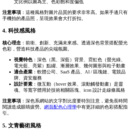
文比例以圖為主、色彩飽和度偏低
注意事項
：這種風格對圖片品質的要求非常高。如果手邊只有
手機拍的產品照，呈現效果會大打折扣。
4. 科技感風格
核心理念
：前衛、創新、充滿未來感。透過深色背景搭配螢光
色彩，營造科技產品的尖端氛圍。
視覺特色
：深色（黑、深藍）背景、霓虹色（螢光綠、
電光藍、亮紫）點綴、漸層效果、幾何圖形與粒子動畫
適合產業
：軟體公司、SaaS 產品、AI / 區塊鏈、電競品
牌、資安服務
設計要素
：微互動（hover 效果、滾動觸發動畫）是靈
魂、等寬字體用於技術相關區塊、icon 設計走線條風格
注意事項
：深色系網站的文字對比度要特別注意，避免長時間
閱讀造成眼睛疲勞。
網頁配色心理學
中有更詳細的色彩搭配指
引。
5. 文青藝術風格