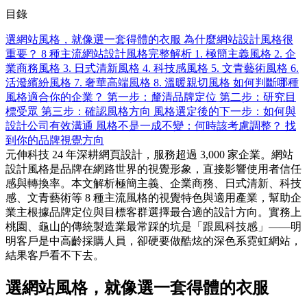
目錄
選網站風格，就像選一套得體的衣服
為什麼網站設計風格很
重要？
8 種主流網站設計風格完整解析
1. 極簡主義風格
2. 企
業商務風格
3. 日式清新風格
4. 科技感風格
5. 文青藝術風格
6.
活潑繽紛風格
7. 奢華高端風格
8. 溫暖親切風格
如何判斷哪種
風格適合你的企業？
第一步：釐清品牌定位
第二步：研究目
標受眾
第三步：確認風格方向
風格選定後的下一步：如何與
設計公司有效溝通
風格不是一成不變：何時該考慮調整？
找
到你的品牌視覺方向
元伸科技 24 年深耕網頁設計，服務超過 3,000 家企業。網站
設計風格是品牌在網路世界的視覺形象，直接影響使用者信任
感與轉換率。本文解析極簡主義、企業商務、日式清新、科技
感、文青藝術等 8 種主流風格的視覺特色與適用產業，幫助企
業主根據品牌定位與目標客群選擇最合適的設計方向。實務上
桃園、龜山的傳統製造業最常踩的坑是「跟風科技感」——明
明客戶是中高齡採購人員，卻硬要做酷炫的深色系霓虹網站，
結果客戶看不下去。
選網站風格，就像選一套得體的衣服