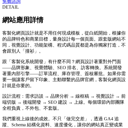
免費諮詢
DETAIL
網站應用詳情
客製化網頁設計就是不用任何現成模板，從白紙開始，根據你
的品牌特色和商業目標，量身設計每一個頁面。跟套版網站不
同，視覺設計、功能架構、程式碼品質都是為你獨家打造，不
會跟別人「撞衫」。
跟「客製化系統開發」有什麼不同？網頁設計著重對外門面
——品牌形象、視覺體驗、SEO 排名、訪客轉換。系統開發
著重內部引擎——訂單流程、庫存管理、簽核審批。如果你需
要一個讓客戶留下印象、主動聯繫的品牌官網，客製化網頁設
計就是你要的。
設計流程：需求訪談 → 品牌分析 → 線框稿 → 視覺設計 → 前
端切版 → 後端開發 → SEO 建設 → 上線。每個環節內部團隊
全程負責，不外包、不套版。
我們重視上線後的成效。不只「做完交差」，透過 GA4 追
蹤、Schema 結構化資料、速度優化，讓你的網站真正變成業