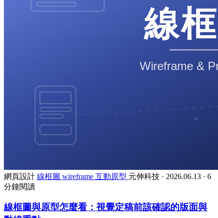
網頁設計
線框圖
wireframe
互動原型
元伸科技
·
2026.06.13
·
6
分鐘閱讀
線框圖與原型怎麼看：視覺定稿前該確認的版面與