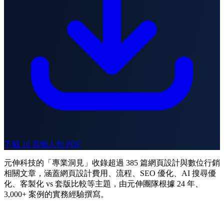
下載 10 頁懶人包 PDF
元伸科技的「專業洞見」收錄超過 385 篇網頁設計與數位行銷
相關文章，涵蓋網頁設計費用、流程、SEO 優化、AI 搜尋優
化、客製化 vs 套版比較等主題，由元伸團隊根據 24 年、
3,000+ 案例的實務經驗撰寫。