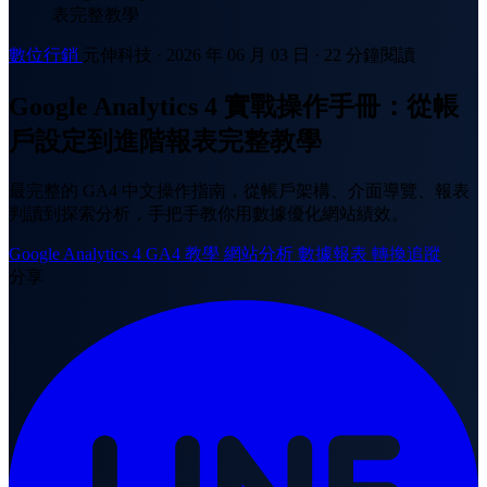
表完整教學
數位行銷
元伸科技
·
2026 年 06 月 03 日
·
22 分鐘閱讀
Google Analytics 4 實戰操作手冊：從帳
戶設定到進階報表完整教學
最完整的 GA4 中文操作指南，從帳戶架構、介面導覽、報表
判讀到探索分析，手把手教你用數據優化網站績效。
Google Analytics 4
GA4 教學
網站分析
數據報表
轉換追蹤
分享