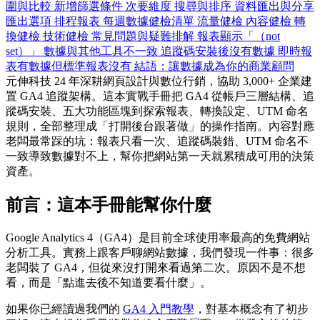
圍與比較
新增篩選條件
次要維度
搜尋與排序
資料匯出與分享
匯出選項
排程報表
每週數據健檢清單
流量健檢
內容健檢
轉
換健檢
技術健檢
常見問題與疑難排解
報表顯示「（not
set）」
數據與其他工具不一致
追蹤碼安裝後沒有數據
即時報
表有數據但標準報表沒有
結語：讓數據成為你的商業顧問
元伸科技 24 年深耕網頁設計與數位行銷，協助 3,000+ 企業建
置 GA4 追蹤架構。這本實戰手冊把 GA4 從帳戶三層結構、追
蹤碼安裝、五大功能區塊到探索報表、轉換設定、UTM 命名
規則，全部整理成「打開後台跟著做」的操作指南。內容對應
老闆最常踩的坑：報表只看一次、追蹤碼裝錯、UTM 命名不
一致導致數據對不上，幫你把網站第一天就累積成可用的決策
資產。
前言：這本手冊能幫你什麼
Google Analytics 4（GA4）是目前全球使用率最高的免費網站
分析工具。實務上跟客戶聊網站數據，我們發現一件事：很多
老闆裝了 GA4，但從來沒打開來看過第二次。原因不是不想
看，而是「點進去後不知道要看什麼」。
如果你已經讀過我們的
GA4 入門教學
，對基本概念有了初步