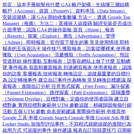
前言：這本手冊能幫你什麼
GA4 帳戶架構：先搞懂三層結構
帳戶（Account）
資源（Property）
資料串流（Data Stream）
安裝追蹤碼：讓 GA4 開始收集數據
方法一：透過 Google Tag
Manager（推薦）
方法二：直接嵌入追蹤碼
驗證安裝是否成功
介面導覽：認識 GA4 的操作面板
首頁（Home）
報表
（Reports）
探索（Explore）
廣告（Advertising）
管理
（Admin）
即時報表：監控當下發生的事
常見使用情境
即時
報表的五張資訊卡
操作技巧
獲取報表：訪客從哪裡來
使用者
獲取（User Acquisition）
流量獲取（Traffic Acquisition）
預設
管道群組
操作重點
互動報表：訪客在網站上做了什麼
互動總
覽
事件報表
頁面和畫面報表
到達網頁報表
使用者報表：認識
你的訪客
客層報表
技術報表
轉換設定：追蹤最重要的目標行
為
設定轉換事件
建立自訂事件作為轉換
常見轉換目標建議
探
索報表：進階自訂分析
任意形式探索（Free Form）
漏斗探索
（Funnel Exploration）
路徑探索（Path Exploration）
區隔重疊
（Segment Overlap）
目標對象：定義你的使用者區隔
建立目
標對象
實用目標對象範例
UTM 參數追蹤：精確歸因每個行銷
活動
五個 UTM 參數
命名規範建議
實際操作範例
串接其他
Google 工具
串接 Google Search Console
串接 Google Ads
串接
Looker Studio
加強型評估事件：不寫程式就能追蹤的進階行為
啟用方式
可追蹤的事件
操作建議
報表自訂與篩選技巧
日期範