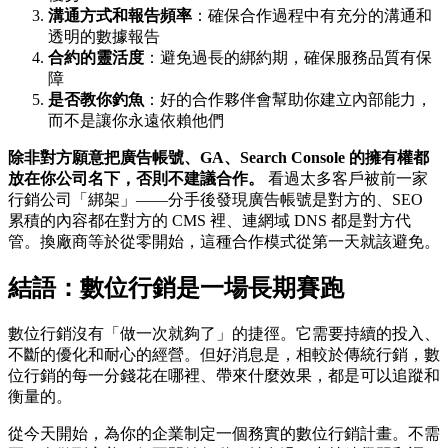
溝通方式和報告頻率
：確保合作過程中有充分的溝通和
透明的數據報告
合約的靈活度
：避免過長的綁約期，確保服務品質有保
障
是否教你釣魚
：好的合作夥伴會幫助你建立內部能力，
而不是讓你永遠依賴他們
除非對方願意把廣告帳號、GA、Search Console 的擁有權都
放在你公司名下，否則不建議合作。
看過太多客戶被前一家
行銷公司「綁架」——分手後發現廣告帳號是對方的、SEO
累積的內容都在對方的 CMS 裡、連網域 DNS 都是對方代
管。換廠商等於從零開始，這種合作模式從第一天就該避免。
結語：數位行銷是一場長期賽跑
數位行銷沒有「做一次就夠了」的捷徑。它需要持續的投入、
不斷的優化和耐心的經營。但好消息是，相較於傳統行銷，數
位行銷的每一分錢花在哪裡、帶來什麼效果，都是可以追蹤和
衡量的。
從今天開始，為你的企業制定一個務實的數位行銷計畫。不需