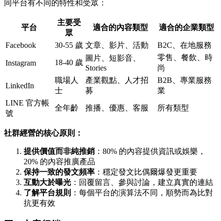
同平台有不同的特性和受眾：
主要受
平台
適合的內容類型
適合的企業類型
眾
Facebook
30-55 歲
文章、影片、活動
B2C、在地服務
零售、餐飲、時
圖片、短影音、
18-40 歲
Instagram
Stories
尚
職場人
產業觀點、人才招
B2B、專業服務
LinkedIn
士
募
業
LINE 官方帳
全年齡
推播、優惠、客服
所有類型
號
社群經營的核心原則：
提供價值而非純推銷
：80% 的內容提供資訊或娛樂，
20% 的內容推廣產品
保持一致的發文頻率
：穩定發文比偶爾爆發更重要
互動大於曝光
：回覆留言、參與討論，建立真實的連結
了解平台規則
：每個平台的演算法不同，順勢而為比對
抗更有效