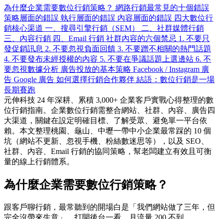
為什麼企業需要數位行銷策略？
網路行銷最常見的十個錯誤
策略層面的錯誤
執行層面的錯誤
內容層面的錯誤
四大數位行
銷核心渠道
一、搜尋引擎行銷（SEM）
二、社群媒體行銷
三、內容行銷
四、Email 行銷
社群內容的六個禁忌
1. 不要只
發促銷訊息
2. 不要忽視負面回饋
3. 不要蹭不相關的熱門話題
4. 不要發布未經授權的內容
5. 不要在爭議話題上選邊站
6. 不
要忽視數據分析
廣告投放的基本策略
Facebook / Instagram 廣
告
Google 廣告
如何選擇行銷合作夥伴
結語：數位行銷是一場
長期賽跑
元伸科技 24 年深耕、累積 3,000+ 企業客戶實戰心得整理的數
位行銷指南。企業數位行銷需整合網站、社群、內容、廣告四
大渠道，關鍵在設定明確目標、了解受眾、避免單一平台依
賴。本文整理桃園、龜山、中壢一帶中小企業最常踩的 10 個
坑（網站不更新、忽視手機、粉絲數迷思等），以及 SEO、
社群、內容、Email 行銷的協同策略，幫老闆建立有效且可衡
量的線上行銷體系。
為什麼企業需要數位行銷策略？
跟客戶聊行銷，最常聽到的開場白是「我們網站做了三年，但
完全沒帶來生意」。打開後台一看，月流量 200 不到、