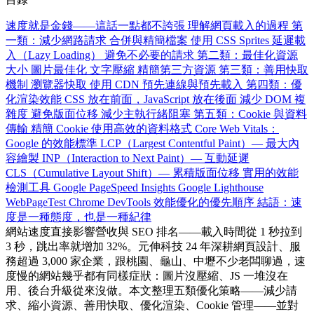
速度就是金錢——這話一點都不誇張
理解網頁載入的過程
第
一類：減少網路請求
合併與精簡檔案
使用 CSS Sprites
延遲載
入（Lazy Loading）
避免不必要的請求
第二類：最佳化資源
大小
圖片最佳化
文字壓縮
精簡第三方資源
第三類：善用快取
機制
瀏覽器快取
使用 CDN
預先連線與預先載入
第四類：優
化渲染效能
CSS 放在前面，JavaScript 放在後面
減少 DOM 複
雜度
避免版面位移
減少主執行緒阻塞
第五類：Cookie 與資料
傳輸
精簡 Cookie
使用高效的資料格式
Core Web Vitals：
Google 的效能標準
LCP（Largest Contentful Paint）— 最大內
容繪製
INP（Interaction to Next Paint）— 互動延遲
CLS（Cumulative Layout Shift）— 累積版面位移
實用的效能
檢測工具
Google PageSpeed Insights
Google Lighthouse
WebPageTest
Chrome DevTools
效能優化的優先順序
結語：速
度是一種態度，也是一種紀律
網站速度直接影響營收與 SEO 排名——載入時間從 1 秒拉到
3 秒，跳出率就增加 32%。元伸科技 24 年深耕網頁設計、服
務超過 3,000 家企業，跟桃園、龜山、中壢不少老闆聊過，速
度慢的網站幾乎都有同樣症狀：圖片沒壓縮、JS 一堆沒在
用、後台升級從來沒做。本文整理五類優化策略——減少請
求、縮小資源、善用快取、優化渲染、Cookie 管理——並對