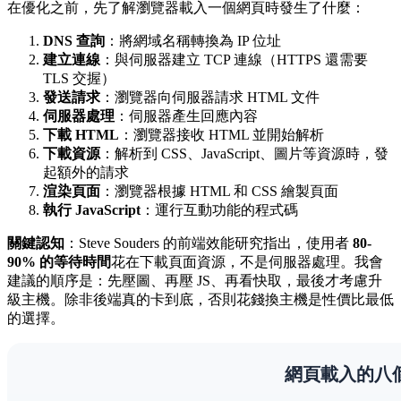
在優化之前，先了解瀏覽器載入一個網頁時發生了什麼：
DNS 查詢
：將網域名稱轉換為 IP 位址
建立連線
：與伺服器建立 TCP 連線（HTTPS 還需要
TLS 交握）
發送請求
：瀏覽器向伺服器請求 HTML 文件
伺服器處理
：伺服器產生回應內容
下載 HTML
：瀏覽器接收 HTML 並開始解析
下載資源
：解析到 CSS、JavaScript、圖片等資源時，發
起額外的請求
渲染頁面
：瀏覽器根據 HTML 和 CSS 繪製頁面
執行 JavaScript
：運行互動功能的程式碼
關鍵認知
：Steve Souders 的前端效能研究指出，使用者
80-
90% 的等待時間
花在下載頁面資源，不是伺服器處理。我會
建議的順序是：先壓圖、再壓 JS、再看快取，最後才考慮升
級主機。除非後端真的卡到底，否則花錢換主機是性價比最低
的選擇。