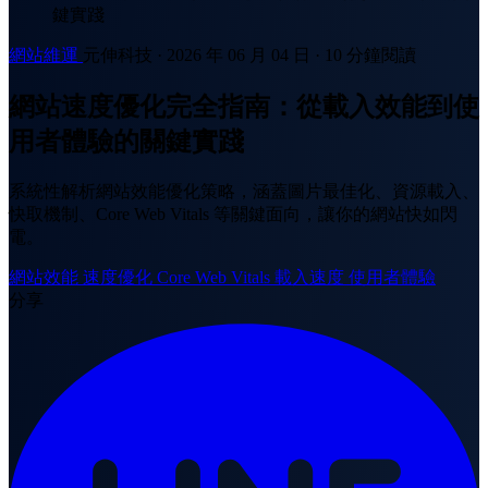
鍵實踐
網站維運
元伸科技
·
2026 年 06 月 04 日
·
10 分鐘閱讀
網站速度優化完全指南：從載入效能到使
用者體驗的關鍵實踐
系統性解析網站效能優化策略，涵蓋圖片最佳化、資源載入、
快取機制、Core Web Vitals 等關鍵面向，讓你的網站快如閃
電。
網站效能
速度優化
Core Web Vitals
載入速度
使用者體驗
分享