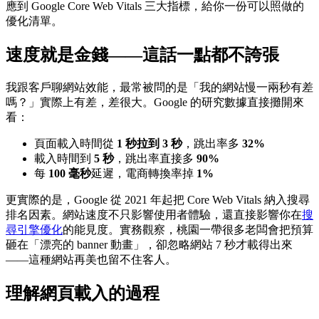
應到 Google Core Web Vitals 三大指標，給你一份可以照做的
優化清單。
速度就是金錢——這話一點都不誇張
我跟客戶聊網站效能，最常被問的是「我的網站慢一兩秒有差
嗎？」實際上有差，差很大。Google 的研究數據直接攤開來
看：
頁面載入時間從
1 秒拉到 3 秒
，跳出率多
32%
載入時間到
5 秒
，跳出率直接多
90%
每
100 毫秒
延遲，電商轉換率掉
1%
更實際的是，Google 從 2021 年起把 Core Web Vitals 納入搜尋
排名因素。網站速度不只影響使用者體驗，還直接影響你在
搜
尋引擎優化
的能見度。實務觀察，桃園一帶很多老闆會把預算
砸在「漂亮的 banner 動畫」，卻忽略網站 7 秒才載得出來
——這種網站再美也留不住客人。
理解網頁載入的過程