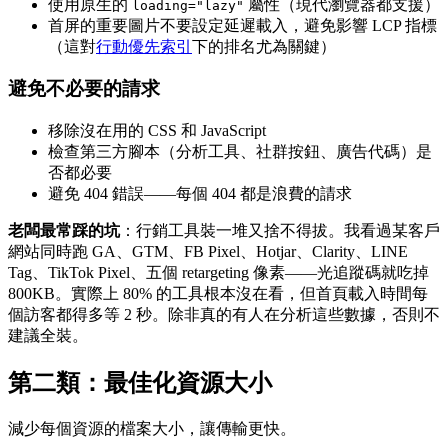
使用原生的
屬性（現代瀏覽器都支援）
loading="lazy"
首屏的重要圖片不要設定延遲載入，避免影響 LCP 指標
（這對
行動優先索引
下的排名尤為關鍵）
避免不必要的請求
移除沒在用的 CSS 和 JavaScript
檢查第三方腳本（分析工具、社群按鈕、廣告代碼）是
否都必要
避免 404 錯誤——每個 404 都是浪費的請求
老闆最常踩的坑
：行銷工具裝一堆又捨不得拔。我看過某客戶
網站同時跑 GA、GTM、FB Pixel、Hotjar、Clarity、LINE
Tag、TikTok Pixel、五個 retargeting 像素——光追蹤碼就吃掉
800KB。實際上 80% 的工具根本沒在看，但首頁載入時間每
個訪客都得多等 2 秒。除非真的有人在分析這些數據，否則不
建議全裝。
第二類：最佳化資源大小
減少每個資源的檔案大小，讓傳輸更快。