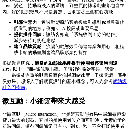
hover 變色、捲動時淡入的區塊，到整頁的轉場動畫都包含在
內。好的動態效果不只是裝飾，它承擔著三個核心功能：
引導注意力
：透過動態將訪客的視線引導到你最希望他
們看到的地方，例如 CTA 按鈕或重要訊息
提供操作回饋
：讓訪客知道「系統收到了你的動作」，
減少等待時的焦慮感
建立品牌質感
：流暢的動態效果傳達專業和用心，粗糙
或卡頓的動畫則會讓品牌形象打折扣
根據業界研究，
適當的動態效果能提升使用者停留時間達
20% 以上
，同時降低跳出率。但這裡的關鍵字是「適當」
——過多或過重的動畫反而會拖慢網站速度、干擾閱讀，產生
反效果。想深入了解網頁設計的基本概念，可以先參考
網站設
計入門指南
。
微互動：小細節帶來大感受
**微互動（Micro-interaction）**是網頁動態效果中最細微但影
響力最大的類型。它指的是使用者與介面互動時，元素給予的
即時回饋。這些回饋通常只有 0.1 到 0.3 秒，不會打斷使用者