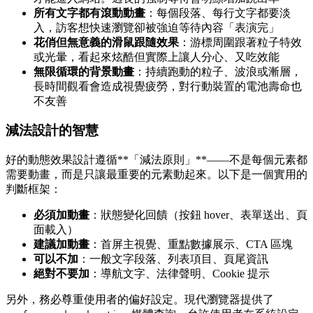
所有文字都有滾動動畫
：每個段落、每行文字都要淡
入，訪客想快速瀏覽卻被強迫等待內容「表演完」
花俏但無意義的滑鼠跟隨效果
：游標周圍跟著粒子特效
或光暈，看起來炫酷但實際上讓人分心、又吃效能
無限循環的背景動畫
：持續跑動的粒子、波浪或漸層，
長時間觀看會造成視覺疲勞，對行動裝置的電池壽命也
不友善
減法設計的智慧
好的動態效果設計遵循**「減法原則」**——不是每個元素都
需要動畫，而是只讓最重要的元素動起來。以下是一個實用的
判斷框架：
必須加動畫
：狀態變化回饋（按鈕 hover、表單送出、頁
面載入）
建議加動畫
：首屏主視覺、重點數據展示、CTA 區塊
可以不加
：一般文字段落、列表項目、頁尾資訊
絕對不要加
：導航文字、法律聲明、Cookie 提示
另外，務必尊重使用者的偏好設定。現代瀏覽器提供了