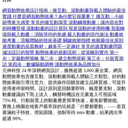
網頁動態效果設計指南：微互動、滾動動畫與載入體驗的最佳
實踐
什麼是網頁動態效果？為什麼它很重要？
微互動：小細
節帶來大感受
常見的微互動場景
滾動觸發動畫：讓內容在對
的時機登場
滾動動畫的設計原則
視差滾動的使用時機
頁面轉
場與載入動畫：消除等待的焦慮
載入動畫的現代做法
動畫效
能考量：流暢體驗的技術基礎
關鍵效能指標
效能最佳化原則
過度動畫的反面教材：越多不一定越好
常見的過度動畫問題
減法設計的智慧
動態效果的規劃流程：從策略到實作
第一
步：定義動態策略
第二步：建立動態規範
第三步：分裝置測
試
第四步：數據驅動調整
讓動態效果為品牌加分
元伸科技 24 年深耕網頁設計，服務超過 3,000 家企業。網頁
動態效果包含微互動、滾動動畫與載入體驗三大類型。好的動
態效果能引導注意力、提供操作回饋並建立品牌質感，可提升
使用者停留時間。設計原則是回饋要即時、幅度要克制，滾動
動畫建議由下而上淡入，觸發時機設在元素進入可視區域
75% 時。行動裝置上的動畫應更簡單快速，避免影響效能。
實務上桃園在地客戶最常踩的坑就是「什麼都要動」——首頁
塞滿粒子特效、滑鼠跟隨、強制等待 intro 動畫，結果跳出率
超過 90%。