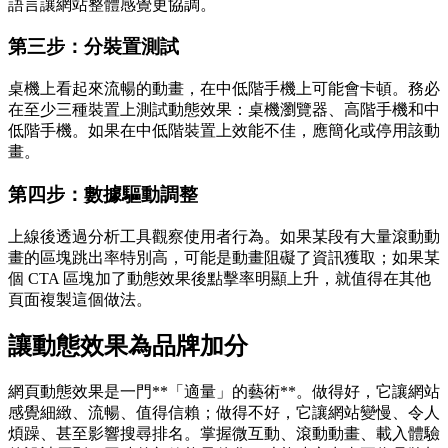
語言讓網站整體感覺更協調。
第三步：分裝置測試
桌機上看起來流暢的動畫，在中低階手機上可能會卡頓。務必
在至少三種裝置上測試動態效果：桌機瀏覽器、高階手機和中
低階手機。如果在中低階裝置上效能不佳，應簡化或停用該動
畫。
第四步：數據驅動調整
上線後透過分析工具觀察使用者行為。如果某段有大量滾動動
畫的區塊跳出率特別高，可能是動畫阻礙了資訊獲取；如果某
個 CTA 區塊加了動態效果後點擊率明顯上升，就值得在其他
頁面複製這個做法。
讓動態效果為品牌加分
網頁動態效果是一門**「適量」的藝術**。做得好，它讓網站
感覺細緻、流暢、值得信賴；做得不好，它讓網站變慢、令人
煩躁、甚至影響搜尋排名。掌握微互動、滾動動畫、載入體驗