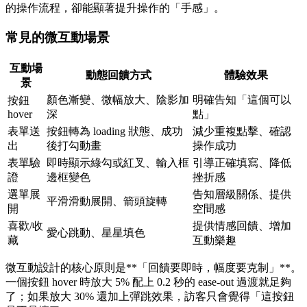
的操作流程，卻能顯著提升操作的「手感」。
常見的微互動場景
互動場
動態回饋方式
體驗效果
景
顏色漸變、微幅放大、陰影加
明確告知「這個可以
按鈕
hover
深
點」
表單送
按鈕轉為 loading 狀態、成功
減少重複點擊、確認
出
後打勾動畫
操作成功
表單驗
即時顯示綠勾或紅叉、輸入框
引導正確填寫、降低
證
邊框變色
挫折感
選單展
告知層級關係、提供
平滑滑動展開、箭頭旋轉
開
空間感
喜歡/收
提供情感回饋、增加
愛心跳動、星星填色
藏
互動樂趣
微互動設計的核心原則是**「回饋要即時，幅度要克制」**。
一個按鈕 hover 時放大 5% 配上 0.2 秒的 ease-out 過渡就足夠
了；如果放大 30% 還加上彈跳效果，訪客只會覺得「這按鈕