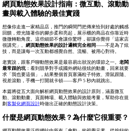
網頁動態效果設計指南：微互動、滾動動
畫與載入體驗的最佳實踐
想像你走進一家精品店，推門的瞬間門把傳來恰到好處的觸感
回饋，燈光隨著你的腳步柔和亮起，展示櫃的商品在你靠近時
微微轉動角度。這些細節不會讓你驚呼，卻讓你覺得「這家店
很講究」。
網頁動態效果的設計邏輯完全相同
——不是為了炫
技，而是讓每一次互動都感覺自然、流暢、被用心對待。
老實說，跟客戶聊動態效果是最容易出狀況的環節之一。
老闆
最常踩的坑
：看到競爭對手或國外網站很炫的動畫，回來就要
求「我也要這個」，結果整個首頁塞滿粒子特效、滑鼠跟隨、
視差滾動，手機一打開就卡頓——客戶 5 秒內就跳出。
本篇將從五大面向解析網頁動態效果的設計原則，涵蓋微互
動、滾動動畫、頁面轉場、載入體驗與效能考量，幫助你在規
劃
客製化網頁設計
時做出正確的動態設計決策。
什麼是網頁動態效果？為什麼它很重要？
網頁動態效果泛指網站中所有「會動」的視覺元素，從按鈕的