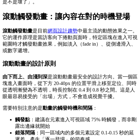
是不是壞了」。
滾動觸發動畫：讓內容在對的時機登場
滾動觸發動畫
是目前
網頁設計趨勢
中最主流的動態效果之一。
它的運作原理是當訪客向下捲動頁面時，特定區塊在進入可視
範圍時才觸發動畫效果，例如淡入（fade in）、從側邊滑入、
或數字遞增。
滾動動畫的設計原則
由下而上、由淺到深
是滾動動畫最安全的設計方向。當一個區
塊進入畫面時，從下方 20-40px 的位置平滑上移至定位、同時
從透明漸變為不透明，時長控制在 0.4 到 0.8 秒之間。這是人
眼最容易接受的「出場」方式，不會造成視覺干擾。
需要特別注意的是
動畫的觸發時機和間隔
：
觸發點
：建議在元素進入可視區域 75% 時觸發，而非剛
露出邊緣就開始
錯落間隔
：同一區域內的多個元素設定 0.1-0.15 秒的延
遲差，產生「逐一登場」的節奏感