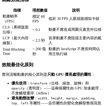
指標
理想數值
說明
動畫幀率
穩定 60
低於 30 FPS 人眼就能感知卡頓
（FPS）
FPS
CLS（累積版面
動畫不應造成周圍元素意外位移
< 0.1
位移）
LCP（最大內容
首屏動畫不應阻擋主要內容的載
< 2.5 秒
繪製）
入
< 200 毫
動畫的 JavaScript 不應長時間佔
Total Blocking
Time
秒
用主執行緒
效能最佳化原則
實現流暢動畫的核心原則是
只動 GPU 擅長處理的屬性
：
優先使用
：
（位移、縮放、旋轉）和
transform
（透明度）——這兩個屬性由 GPU 加速處理，
opacity
不會觸發重排（reflow）
避免動態改變
：
、
、
、
、
width
height
margin
padding
、
等屬性——這些屬性的變化會觸發整個頁面
top
left