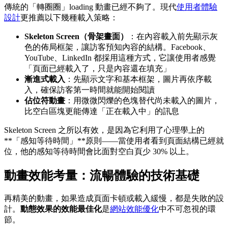
傳統的「轉圈圈」loading 動畫已經不夠了。現代
使用者體驗
設計
更推薦以下幾種載入策略：
Skeleton Screen（骨架畫面）
：在內容載入前先顯示灰
色的佈局框架，讓訪客預知內容的結構。Facebook、
YouTube、LinkedIn 都採用這種方式，它讓使用者感覺
「頁面已經載入了，只是內容還在填充」
漸進式載入
：先顯示文字和基本框架，圖片再依序載
入，確保訪客第一時間就能開始閱讀
佔位符動畫
：用微微閃爍的色塊替代尚未載入的圖片，
比空白區塊更能傳達「正在載入中」的訊息
Skeleton Screen 之所以有效，是因為它利用了心理學上的
**「感知等待時間」**原則——當使用者看到頁面結構已經就
位，他的感知等待時間會比面對空白頁少 30% 以上。
動畫效能考量：流暢體驗的技術基礎
再精美的動畫，如果造成頁面卡頓或載入緩慢，都是失敗的設
計。
動態效果的效能最佳化
是
網站效能優化
中不可忽視的環
節。