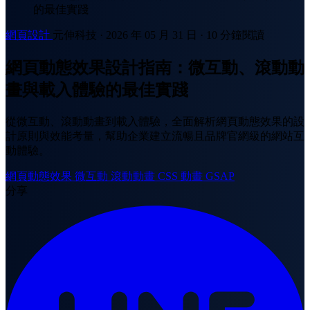
的最佳實踐
網頁設計
元伸科技
·
2026 年 05 月 31 日
·
10 分鐘閱讀
網頁動態效果設計指南：微互動、滾動動
畫與載入體驗的最佳實踐
從微互動、滾動動畫到載入體驗，全面解析網頁動態效果的設
計原則與效能考量，幫助企業建立流暢且品牌官網級的網站互
動體驗。
網頁動態效果
微互動
滾動動畫
CSS 動畫
GSAP
分享