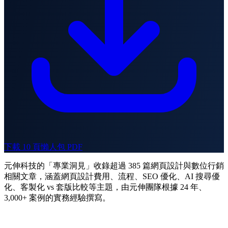
下載 10 頁懶人包 PDF
元伸科技的「專業洞見」收錄超過 385 篇網頁設計與數位行銷
相關文章，涵蓋網頁設計費用、流程、SEO 優化、AI 搜尋優
化、客製化 vs 套版比較等主題，由元伸團隊根據 24 年、
3,000+ 案例的實務經驗撰寫。