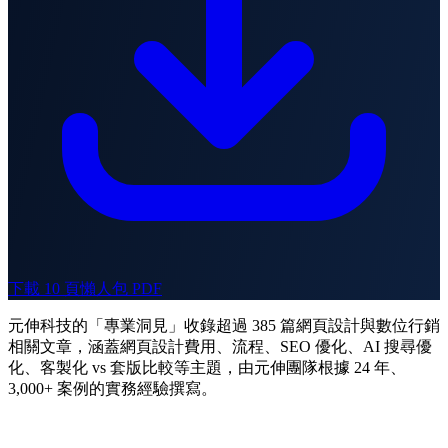
下載 10 頁懶人包 PDF
元伸科技的「專業洞見」收錄超過 385 篇網頁設計與數位行銷
相關文章，涵蓋網頁設計費用、流程、SEO 優化、AI 搜尋優
化、客製化 vs 套版比較等主題，由元伸團隊根據 24 年、
3,000+ 案例的實務經驗撰寫。