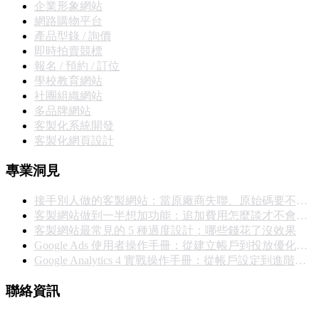
企業形象網站
網路購物平台
產品型錄 / 詢價
即時拍賣競標
報名 / 預約 / 訂位
學校教育網站
社團組織網站
多品牌網站
客製化系統開發
客製化網頁設計
專業洞見
接手別人做的客製網站：當原廠商失聯、原始碼要不回來，你能怎麼辦
客製網站做到一半想加功能：追加費用怎麼談才不會撕破臉
客製網站最常見的 5 種過度設計：哪些錢花了沒效果
Google Ads 使用者操作手冊：從建立帳戶到投放優化的完整實戰指南
Google Analytics 4 實戰操作手冊：從帳戶設定到進階報表完整教學
聯絡資訊