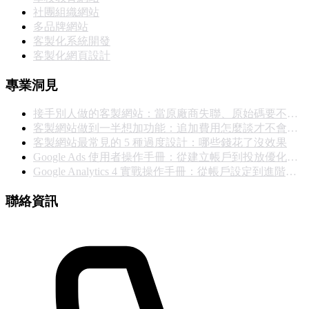
社團組織網站
多品牌網站
客製化系統開發
客製化網頁設計
專業洞見
接手別人做的客製網站：當原廠商失聯、原始碼要不回來，你能怎麼辦
客製網站做到一半想加功能：追加費用怎麼談才不會撕破臉
客製網站最常見的 5 種過度設計：哪些錢花了沒效果
Google Ads 使用者操作手冊：從建立帳戶到投放優化的完整實戰指南
Google Analytics 4 實戰操作手冊：從帳戶設定到進階報表完整教學
聯絡資訊