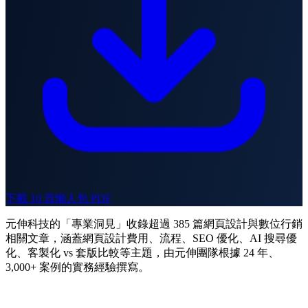
下載 10 頁懶人包 PDF
元伸科技的「專業洞見」收錄超過 385 篇網頁設計與數位行銷
相關文章，涵蓋網頁設計費用、流程、SEO 優化、AI 搜尋優
化、客製化 vs 套版比較等主題，由元伸團隊根據 24 年、
3,000+ 案例的實務經驗撰寫。