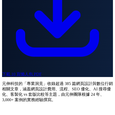
下載 10 頁懶人包 PDF
元伸科技的「專業洞見」收錄超過 385 篇網頁設計與數位行銷
相關文章，涵蓋網頁設計費用、流程、SEO 優化、AI 搜尋優
化、客製化 vs 套版比較等主題，由元伸團隊根據 24 年、
3,000+ 案例的實務經驗撰寫。