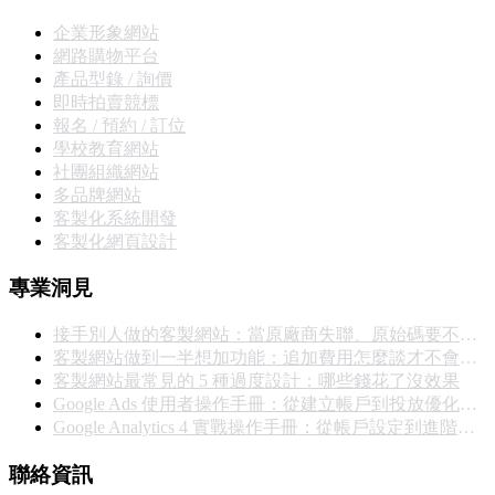
企業形象網站
網路購物平台
產品型錄 / 詢價
即時拍賣競標
報名 / 預約 / 訂位
學校教育網站
社團組織網站
多品牌網站
客製化系統開發
客製化網頁設計
專業洞見
接手別人做的客製網站：當原廠商失聯、原始碼要不回來，你能怎麼辦
客製網站做到一半想加功能：追加費用怎麼談才不會撕破臉
客製網站最常見的 5 種過度設計：哪些錢花了沒效果
Google Ads 使用者操作手冊：從建立帳戶到投放優化的完整實戰指南
Google Analytics 4 實戰操作手冊：從帳戶設定到進階報表完整教學
聯絡資訊