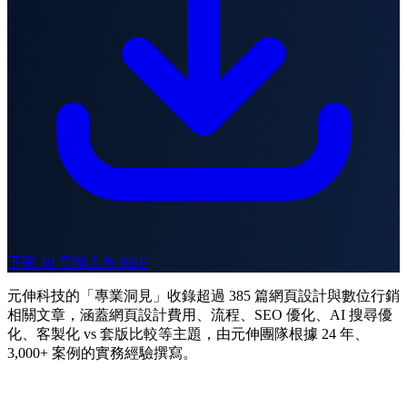
下載 10 頁懶人包 PDF
元伸科技的「專業洞見」收錄超過 385 篇網頁設計與數位行銷
相關文章，涵蓋網頁設計費用、流程、SEO 優化、AI 搜尋優
化、客製化 vs 套版比較等主題，由元伸團隊根據 24 年、
3,000+ 案例的實務經驗撰寫。