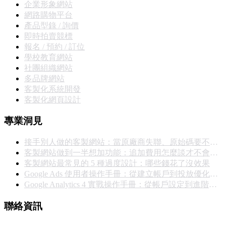
企業形象網站
網路購物平台
產品型錄 / 詢價
即時拍賣競標
報名 / 預約 / 訂位
學校教育網站
社團組織網站
多品牌網站
客製化系統開發
客製化網頁設計
專業洞見
接手別人做的客製網站：當原廠商失聯、原始碼要不回來，你能怎麼辦
客製網站做到一半想加功能：追加費用怎麼談才不會撕破臉
客製網站最常見的 5 種過度設計：哪些錢花了沒效果
Google Ads 使用者操作手冊：從建立帳戶到投放優化的完整實戰指南
Google Analytics 4 實戰操作手冊：從帳戶設定到進階報表完整教學
聯絡資訊