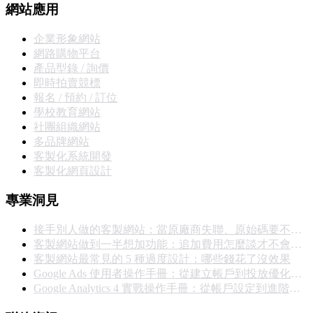
網站應用
企業形象網站
網路購物平台
產品型錄 / 詢價
即時拍賣競標
報名 / 預約 / 訂位
學校教育網站
社團組織網站
多品牌網站
客製化系統開發
客製化網頁設計
專業洞見
接手別人做的客製網站：當原廠商失聯、原始碼要不回來，你能怎麼辦
客製網站做到一半想加功能：追加費用怎麼談才不會撕破臉
客製網站最常見的 5 種過度設計：哪些錢花了沒效果
Google Ads 使用者操作手冊：從建立帳戶到投放優化的完整實戰指南
Google Analytics 4 實戰操作手冊：從帳戶設定到進階報表完整教學