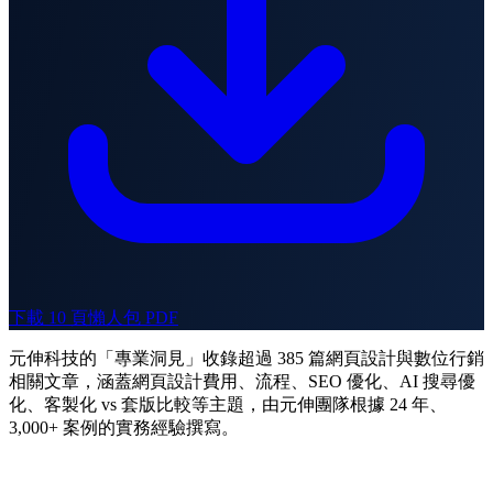
下載 10 頁懶人包 PDF
元伸科技的「專業洞見」收錄超過 385 篇網頁設計與數位行銷
相關文章，涵蓋網頁設計費用、流程、SEO 優化、AI 搜尋優
化、客製化 vs 套版比較等主題，由元伸團隊根據 24 年、
3,000+ 案例的實務經驗撰寫。