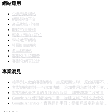
網站應用
企業形象網站
網路購物平台
產品型錄 / 詢價
即時拍賣競標
報名 / 預約 / 訂位
學校教育網站
社團組織網站
多品牌網站
客製化系統開發
客製化網頁設計
專業洞見
接手別人做的客製網站：當原廠商失聯、原始碼要不回來，你能怎麼辦
客製網站做到一半想加功能：追加費用怎麼談才不會撕破臉
客製網站最常見的 5 種過度設計：哪些錢花了沒效果
Google Ads 使用者操作手冊：從建立帳戶到投放優化的完整實戰指南
Google Analytics 4 實戰操作手冊：從帳戶設定到進階報表完整教學