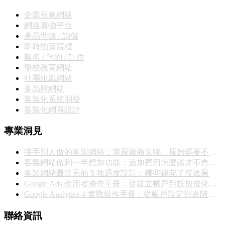
企業形象網站
網路購物平台
產品型錄 / 詢價
即時拍賣競標
報名 / 預約 / 訂位
學校教育網站
社團組織網站
多品牌網站
客製化系統開發
客製化網頁設計
專業洞見
接手別人做的客製網站：當原廠商失聯、原始碼要不回來，你能怎麼辦
客製網站做到一半想加功能：追加費用怎麼談才不會撕破臉
客製網站最常見的 5 種過度設計：哪些錢花了沒效果
Google Ads 使用者操作手冊：從建立帳戶到投放優化的完整實戰指南
Google Analytics 4 實戰操作手冊：從帳戶設定到進階報表完整教學
聯絡資訊