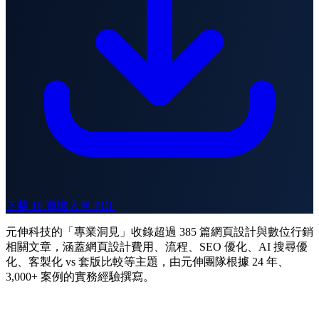
下載 10 頁懶人包 PDF
元伸科技的「專業洞見」收錄超過 385 篇網頁設計與數位行銷
相關文章，涵蓋網頁設計費用、流程、SEO 優化、AI 搜尋優
化、客製化 vs 套版比較等主題，由元伸團隊根據 24 年、
3,000+ 案例的實務經驗撰寫。