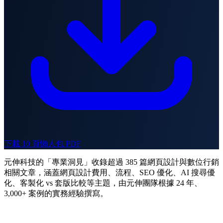
下載 10 頁懶人包 PDF
元伸科技的「專業洞見」收錄超過 385 篇網頁設計與數位行銷
相關文章，涵蓋網頁設計費用、流程、SEO 優化、AI 搜尋優
化、客製化 vs 套版比較等主題，由元伸團隊根據 24 年、
3,000+ 案例的實務經驗撰寫。