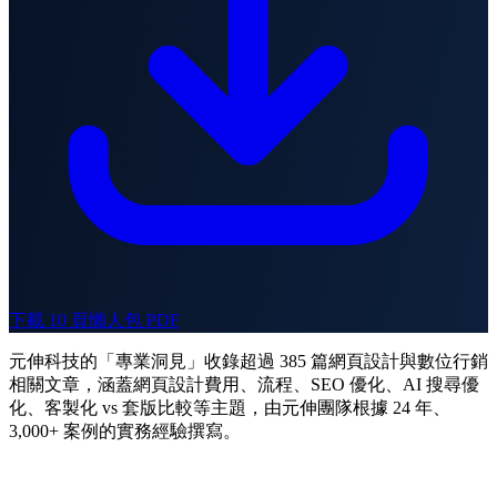
下載 10 頁懶人包 PDF
元伸科技的「專業洞見」收錄超過 385 篇網頁設計與數位行銷
相關文章，涵蓋網頁設計費用、流程、SEO 優化、AI 搜尋優
化、客製化 vs 套版比較等主題，由元伸團隊根據 24 年、
3,000+ 案例的實務經驗撰寫。