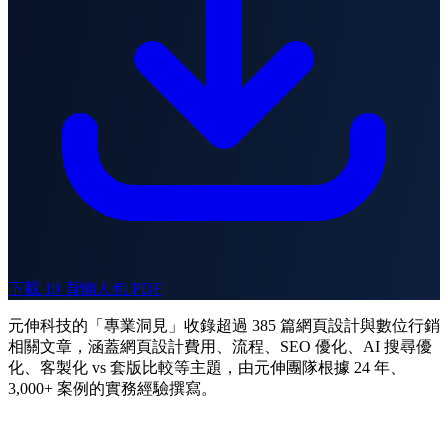
下載 10 頁懶人包 PDF
元伸科技的「專業洞見」收錄超過 385 篇網頁設計與數位行銷
相關文章，涵蓋網頁設計費用、流程、SEO 優化、AI 搜尋優
化、客製化 vs 套版比較等主題，由元伸團隊根據 24 年、
3,000+ 案例的實務經驗撰寫。