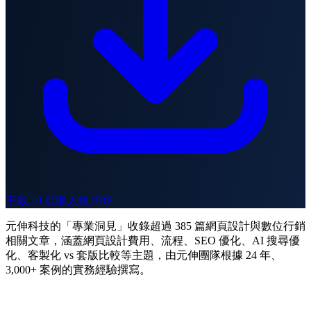
下載 10 頁懶人包 PDF
元伸科技的「專業洞見」收錄超過 385 篇網頁設計與數位行銷
相關文章，涵蓋網頁設計費用、流程、SEO 優化、AI 搜尋優
化、客製化 vs 套版比較等主題，由元伸團隊根據 24 年、
3,000+ 案例的實務經驗撰寫。