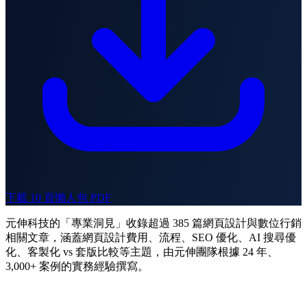
下載 10 頁懶人包 PDF
元伸科技的「專業洞見」收錄超過 385 篇網頁設計與數位行銷
相關文章，涵蓋網頁設計費用、流程、SEO 優化、AI 搜尋優
化、客製化 vs 套版比較等主題，由元伸團隊根據 24 年、
3,000+ 案例的實務經驗撰寫。