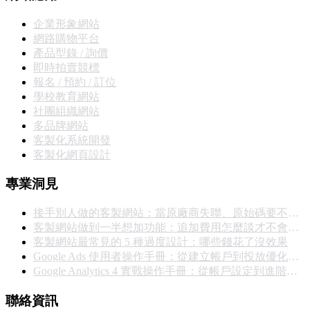
企業形象網站
網路購物平台
產品型錄 / 詢價
即時拍賣競標
報名 / 預約 / 訂位
學校教育網站
社團組織網站
多品牌網站
客製化系統開發
客製化網頁設計
專業洞見
接手別人做的客製網站：當原廠商失聯、原始碼要不回來，你能怎麼辦
客製網站做到一半想加功能：追加費用怎麼談才不會撕破臉
客製網站最常見的 5 種過度設計：哪些錢花了沒效果
Google Ads 使用者操作手冊：從建立帳戶到投放優化的完整實戰指南
Google Analytics 4 實戰操作手冊：從帳戶設定到進階報表完整教學
聯絡資訊