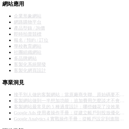
網站應用
企業形象網站
網路購物平台
產品型錄 / 詢價
即時拍賣競標
報名 / 預約 / 訂位
學校教育網站
社團組織網站
多品牌網站
客製化系統開發
客製化網頁設計
專業洞見
接手別人做的客製網站：當原廠商失聯、原始碼要不回來，你能怎麼辦
客製網站做到一半想加功能：追加費用怎麼談才不會撕破臉
客製網站最常見的 5 種過度設計：哪些錢花了沒效果
Google Ads 使用者操作手冊：從建立帳戶到投放優化的完整實戰指南
Google Analytics 4 實戰操作手冊：從帳戶設定到進階報表完整教學