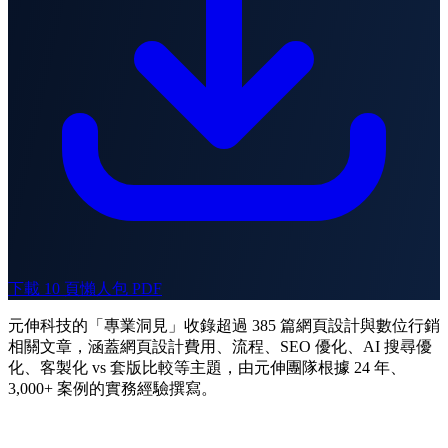
下載 10 頁懶人包 PDF
元伸科技的「專業洞見」收錄超過 385 篇網頁設計與數位行銷
相關文章，涵蓋網頁設計費用、流程、SEO 優化、AI 搜尋優
化、客製化 vs 套版比較等主題，由元伸團隊根據 24 年、
3,000+ 案例的實務經驗撰寫。