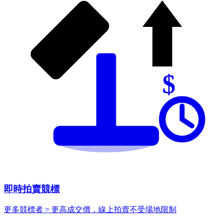
$
即時拍賣競標
更多競標者 = 更高成交價，線上拍賣不受場地限制