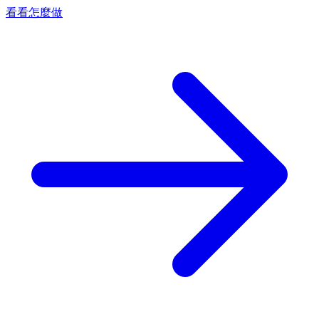
看看怎麼做