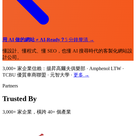
用 AI 做的網站 ≠ AI-Ready？
5 分鐘釐清 →
懂設計、懂程式、懂 SEO，也懂 AI 搜尋時代的客製化網站設
計公司。
3,000+ 家企業信賴：揚昇高爾夫俱樂部 · Amphenol LTW ·
TCBU 優質車商聯盟 · 元智大學 ·
更多 →
Partners
Trusted By
3,000+ 家企業，橫跨 40+ 個產業