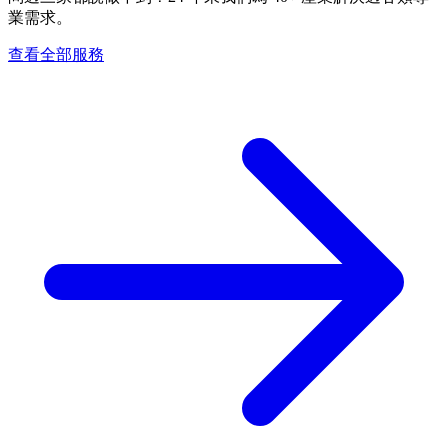
業需求。
查看全部服務