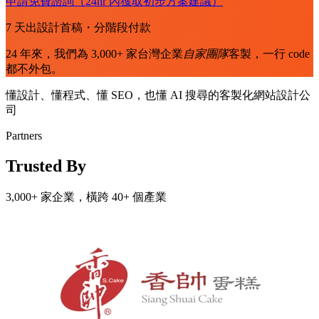
申請免費諮詢
（24hr 內獲取初步方案建議）
7 天出設計首稿・分階段付款
24 年來，我們為 3,000+ 家台灣企業
自家團隊
客製，一行 code
都不外包。
懂設計、懂程式、懂 SEO，也懂 AI 搜尋的
客製化網站設計公
司
Partners
Trusted By
3,000+ 家企業，橫跨 40+ 個產業