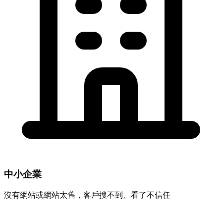
中小企業
沒有網站或網站太舊，客戶搜不到、看了不信任