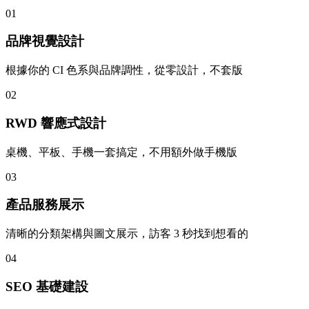
01
品牌視覺設計
根據你的 CI 色系與品牌調性，從零設計，不套版
02
RWD 響應式設計
桌機、平板、手機一套搞定，不用額外做手機版
03
產品服務展示
清晰的分類架構與圖文展示，訪客 3 秒找到想看的
04
SEO 基礎建設