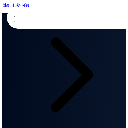
跳到主要內容
首頁