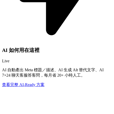
AI 如何用在這裡
Live
AI 自動產出 Meta 標題／描述、AI 生成 Alt 替代文字、AI
7×24 聊天客服答客問，每月省 20+ 小時人工。
查看完整 AI-Ready 方案