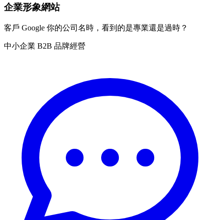
企業形象網站
客戶 Google 你的公司名時，看到的是專業還是過時？
中小企業
B2B
品牌經營