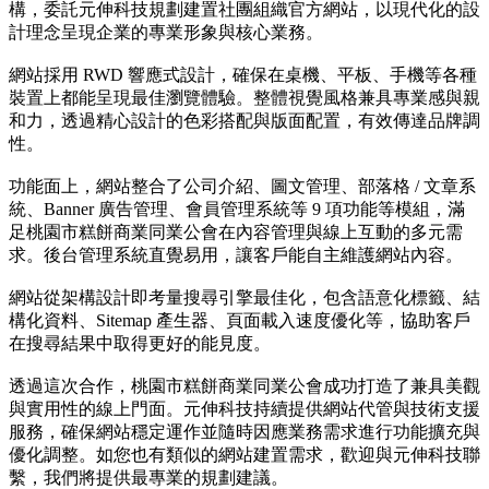
構，委託元伸科技規劃建置社團組織官方網站，以現代化的設
計理念呈現企業的專業形象與核心業務。
網站採用 RWD 響應式設計，確保在桌機、平板、手機等各種
裝置上都能呈現最佳瀏覽體驗。整體視覺風格兼具專業感與親
和力，透過精心設計的色彩搭配與版面配置，有效傳達品牌調
性。
功能面上，網站整合了公司介紹、圖文管理、部落格 / 文章系
統、Banner 廣告管理、會員管理系統等 9 項功能等模組，滿
足桃園市糕餅商業同業公會在內容管理與線上互動的多元需
求。後台管理系統直覺易用，讓客戶能自主維護網站內容。
網站從架構設計即考量搜尋引擎最佳化，包含語意化標籤、結
構化資料、Sitemap 產生器、頁面載入速度優化等，協助客戶
在搜尋結果中取得更好的能見度。
透過這次合作，桃園市糕餅商業同業公會成功打造了兼具美觀
與實用性的線上門面。元伸科技持續提供網站代管與技術支援
服務，確保網站穩定運作並隨時因應業務需求進行功能擴充與
優化調整。如您也有類似的網站建置需求，歡迎與元伸科技聯
繫，我們將提供最專業的規劃建議。