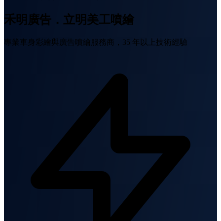
禾明廣告．立明美工噴繪
專業車身彩繪與廣告噴繪服務商，35 年以上技術經驗