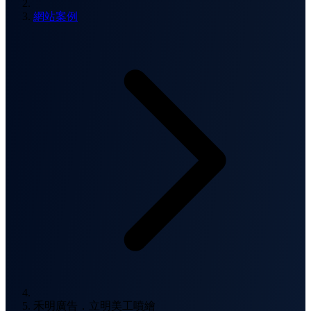
網站案例
禾明廣告．立明美工噴繪