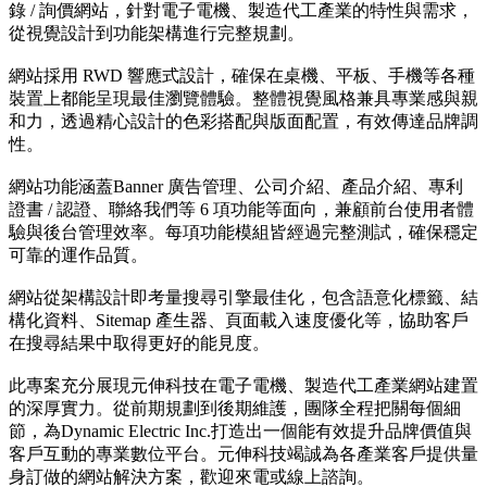
錄 / 詢價網站，針對電子電機、製造代工產業的特性與需求，
從視覺設計到功能架構進行完整規劃。
網站採用 RWD 響應式設計，確保在桌機、平板、手機等各種
裝置上都能呈現最佳瀏覽體驗。整體視覺風格兼具專業感與親
和力，透過精心設計的色彩搭配與版面配置，有效傳達品牌調
性。
網站功能涵蓋Banner 廣告管理、公司介紹、產品介紹、專利
證書 / 認證、聯絡我們等 6 項功能等面向，兼顧前台使用者體
驗與後台管理效率。每項功能模組皆經過完整測試，確保穩定
可靠的運作品質。
網站從架構設計即考量搜尋引擎最佳化，包含語意化標籤、結
構化資料、Sitemap 產生器、頁面載入速度優化等，協助客戶
在搜尋結果中取得更好的能見度。
此專案充分展現元伸科技在電子電機、製造代工產業網站建置
的深厚實力。從前期規劃到後期維護，團隊全程把關每個細
節，為Dynamic Electric Inc.打造出一個能有效提升品牌價值與
客戶互動的專業數位平台。元伸科技竭誠為各產業客戶提供量
身訂做的網站解決方案，歡迎來電或線上諮詢。