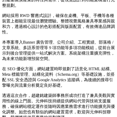
整規劃。
網站採用 RWD 響應式設計，確保在桌機、平板、手機等各種
裝置上都能呈現最佳瀏覽體驗。整體視覺風格兼具專業感與親
和力，透過精心設計的色彩搭配與版面配置，有效傳達品牌調
性。
本專案導入Banner 廣告管理、公司介紹、工程實績、部落格 /
文章系統、多語系管理等 9 項功能等多項功能模組，從前台展
示到後台管理提供一站式解決方案。系統架構注重擴充彈性，
為未來功能新增預留空間。
在 SEO 優化方面，網站建置時即規劃了語意化 HTML 結構、
Meta 標籤管理、結構化資料（Schema.org）等基礎設施，並搭
配 SSL 安全憑證與 Google Analytics 追蹤碼，為後續的搜尋引
擎曝光與流量分析奠定良好基礎。
透過這次合作，趙建銘建築師事務所成功打造了兼具美觀與實
用性的線上門面。元伸科技持續提供網站代管與技術支援服
務，確保網站穩定運作並隨時因應業務需求進行功能擴充與優
化調整。如您也有類似的網站建置需求，歡迎與元伸科技聯