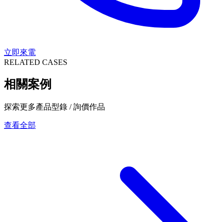
立即來電
RELATED CASES
相關案例
探索更多產品型錄 / 詢價作品
查看全部