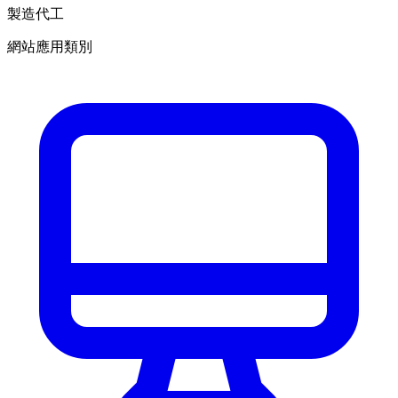
製造代工
網站應用類別