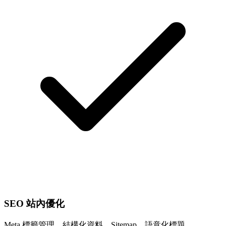
SEO 站內優化
Meta 標籤管理、結構化資料、Sitemap、語意化標題