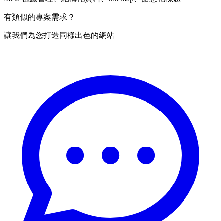
有類似的專案需求？
讓我們為您打造同樣出色的網站