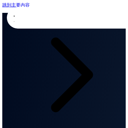
跳到主要內容
首頁