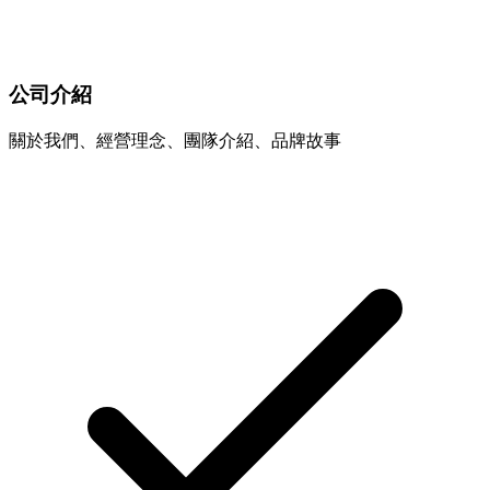
公司介紹
關於我們、經營理念、團隊介紹、品牌故事