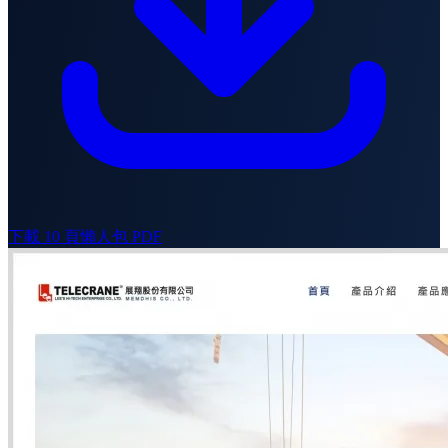
下載 10 頁懶人包 PDF