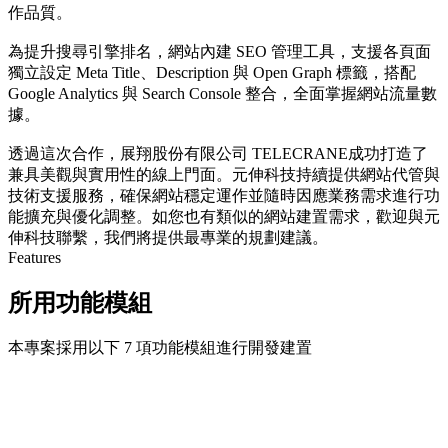
作品質。
為提升搜尋引擎排名，網站內建 SEO 管理工具，支援各頁面
獨立設定 Meta Title、Description 與 Open Graph 標籤，搭配
Google Analytics 與 Search Console 整合，全面掌握網站流量數
據。
透過這次合作，展翔股份有限公司 TELECRANE成功打造了
兼具美觀與實用性的線上門面。元伸科技持續提供網站代管與
技術支援服務，確保網站穩定運作並隨時因應業務需求進行功
能擴充與優化調整。如您也有類似的網站建置需求，歡迎與元
伸科技聯繫，我們將提供最專業的規劃建議。
Features
所用功能模組
本專案採用以下 7 項功能模組進行開發建置