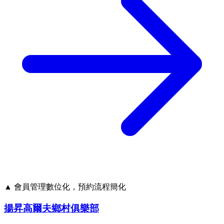
▲ 會員管理數位化，預約流程簡化
揚昇高爾夫鄉村俱樂部