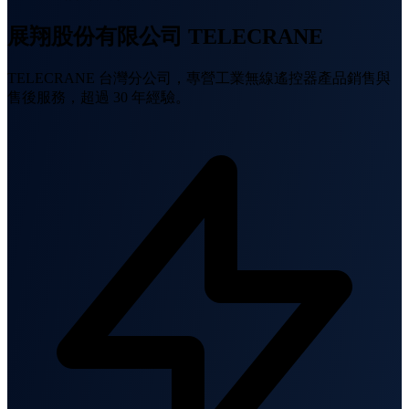
展翔股份有限公司 TELECRANE
TELECRANE 台灣分公司，專營工業無線遙控器產品銷售與
售後服務，超過 30 年經驗。